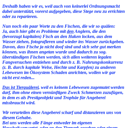
Deshalb haben wir es, weil auch von keinerlei Ordnungsmacht
dabei unterstützt, vorerst aufgegeben, diese Stege neu zu errichten
oder zu reparieren.
Nun noch ein paar Worte zu den Fischen, die wir so quälen:
J
a, auch hier gibt es Probleme mit
den
Anglern, die den
(bevorzugt kapitalen) Fisch an den Haken locken, aus dem
Wasser ziehen, fotografieren und wieder ins Wasser zurückgeben.
Davon, dass Fische ja nicht doof sind und sich sehr gut merken
können, was ihnen angetan wurde und dadurch zu sog.
überständigen Fischen werden, sich allen weiteren legalen
Fangversuchen entziehen und durch z. B. Nahrungskonkurrenz
(z. B. durch kapitale Welse, Hechte und Karpfen) zu anderen
Lebewesen im Ökosystem Schaden anrichten, wollen wir gar
nicht erst reden...
Das ist Tierquälerei
, weil es keinem Lebewesen zugemutet werden
darf, ihm ohne einen vernünftigen Zweck Schmerzen zuzufügen,
in dem es als Prestigeobjekt und Trophäe für Angeberei
missbraucht wird.
Wir verurteilen diese Angeberei scharf und distanzieren uns von
diesem Gehabe.
Bei uns werden alle Fänge entweder im eigenen
Haushalt verwertet, oder an den Tierpark gegeben oder einem