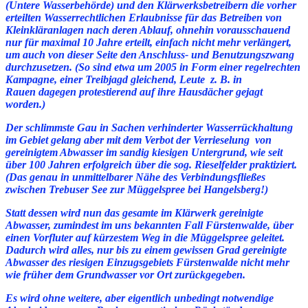
(Untere Wasserbehörde) und den Klärwerksbetreibern die vorher
erteilten Wasserrechtlichen Erlaubnisse für das Betreiben von
Kleinkläranlagen nach deren Ablauf, ohnehin vorausschauend
nur für maximal 10 Jahre erteilt, einfach nicht mehr verlängert,
um auch von dieser Seite den Anschluss- und Benutzungszwang
durchzusetzen.
(So sind etwa um 2005 in Form einer regelrechten
Kampagne, einer Treibjagd gleichend,
Leute z. B. in
Rauen dagegen protestierend auf ihre Hausdächer gejagt
worden.)
Der schlimmste Gau in Sachen verhinderter Wasserrückhaltung
im Gebiet gelang aber mit dem Verbot der Verrieselung von
gereinigtem Abwasser im sandig kiesigen Untergrund, wie seit
über 100 Jahren erfolgreich über die sog. Rieselfelder praktiziert.
(Das genau in unmittelbarer Nähe des Verbindungsfließes
zwischen Trebuser See zur Müggelspree bei Hangelsberg!)
Statt dessen wird nun das gesamte im Klärwerk gereinigte
Abwasser, zumindest im uns bekannten Fall Fürstenwalde, über
einen Vorfluter auf kürzestem Weg in die Müggelspree geleitet.
Dadurch wird alles, nur bis zu einem gewissen Grad gereinigte
Abwasser des riesigen Einzugsgebiets Fürstenwalde nicht mehr
wie früher dem Grundwasser vor Ort zurückgegeben.
Es wird ohne weitere, aber eigentlich unbedingt notwendige