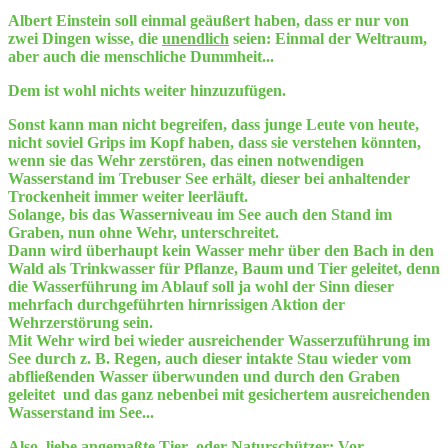
Albert Einstein soll einmal geäußert haben, dass er nur von
zwei Dingen wisse, die
unendlich
seien: Einmal der Weltraum,
aber auch die menschliche Dummheit...
Dem ist wohl nichts weiter hinzu
zufügen.
Sonst kann man nicht begreifen, dass junge Leute von heute,
nicht soviel Grips im Kopf haben, dass sie verstehen könnten,
wenn sie das Wehr zerstören, das einen notwendigen
Wasserstand im Trebuser See erhält, dieser bei anhaltender
Trockenheit immer weiter leerläuft.
Solange, bis das Wasserniveau im See auch den Stand im
Graben, nun ohne Wehr, unterschreitet.
Dann wird überhaupt kein Wasser mehr über den Bach in den
Wald als Trinkwasser für Pflanze, Baum und Tier geleitet, denn
die Wasserführung im Ablauf
soll
ja wohl der Sinn dieser
mehrfach durchgeführten hirnrissigen Aktion der
Wehrzerstörung sein.
Mit Wehr wird bei wieder ausreichender Wasserzuführung im
See durch z. B. Regen, auch dieser intakte Stau wieder vom
abfließenden Wasser überwunden und durch den Graben
geleitet und das ganz nebenbei mit gesichertem ausreichenden
Wasserstand im See...
Also, liebe angemaßte Tier- oder Naturschützer: Vor