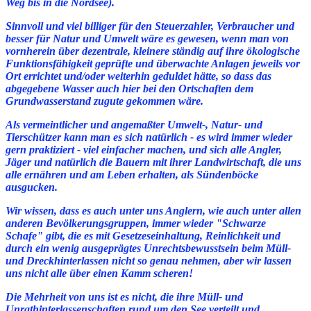
Weg bis in die Nordsee).
Sinnvoll und viel billiger für den Steuerzahler, Verbraucher und
besser für Natur und Umwelt wäre es gewesen, wenn man von
vornherein über dezentrale, kleinere ständig auf ihre ökologische
Funktionsfähigkeit geprüfte und überwachte Anlagen jeweils vor
Ort errichtet und/oder weiterhin geduldet hätte, so dass das
abgegebene Wasser auch hier bei den Ortschaften dem
Grundwasserstand zugute gekommen wäre.
Als vermeintlicher und angemaßter Umwelt-, Natur- und
Tierschützer kann man es sich natürlich - es wird immer wieder
gern praktiziert - viel einfacher machen, und sich alle Angler,
Jäger und natürlich die Bauern mit ihrer Landwirtschaft, die uns
alle ernähren und am Leben erhalten, als Sündenböcke
ausgucken.
Wir wissen, dass es auch unter uns Anglern, wie auch unter allen
anderen Bevölkerungsgruppen, immer wieder "Schwarze
Schafe" gibt, die es mit Gesetzeseinhaltung, Reinlichkeit und
durch ein wenig ausgeprägtes Unrechtsbewusstsein beim Müll-
und Dreckhinterlassen nicht so genau nehmen, aber wir lassen
uns nicht alle über einen Kamm scheren!
Die Mehrheit von uns ist es nicht, die ihre Müll- und
Unrathinterlassenschaften rund um den See verteilt und