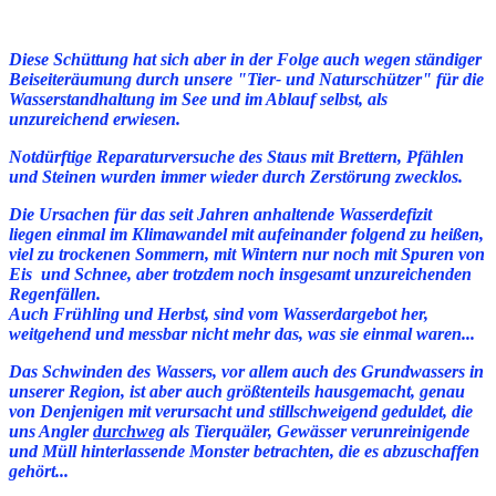
Diese Schüttung hat sich aber in der Folge auch wegen ständiger
Beiseiteräumung durch unsere "Tier- und Naturschützer" für die
Wasserstandhaltung im See und im Ablauf selbst, als
unzureichend erwiesen.
Notdürftige Reparaturversuche des Staus mit Brettern, Pfählen
und Steinen wurden immer wieder durch Zerstörung zwecklos.
Die Ursachen für das seit Jahren anhaltende Wasserdefizit
liegen einmal im Klimawandel mit aufeinander folgend zu heißen,
viel zu trockenen Sommern, mit Wintern nur noch mit Spuren von
Eis und Schnee, aber trotzdem noch insgesamt
unzureichenden
Regenfällen.
Auch Frühling und Herbst, sind vom Wasserdargebot her,
weitgehend und messbar nicht mehr das, was sie einmal waren...
Das Schwinden des Wassers, vor allem auch des Grundwassers in
unserer Region, ist aber auch größtenteils hausgemacht, genau
von Denjenigen mit verursacht und stillschweigend geduldet, die
uns Angler
durchweg
als Tierquäler, Gewässer verunreinigende
und Müll hinterlassende Monster betrachten, die es abzuschaffen
gehört...