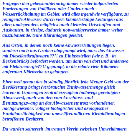
Entgegen den gebetsmühlenartig immer wieder kolportierten
Forderungen von Politikern aller Couleur nach
Wasserrückhaltung im Gebiet, wird alles irgendwie verfügbare, zu
reinigende Abwasser durch viele kilometerlange Leitungen aus
allen umliegenden, möglichst auch kleinsten Ortschaften und
Ausbauten, in riesige, dadurch notwendigerweise immer weiter
auszubauende, teure Kläranlagen geleitet.
Aus Orten, in denen noch keine Abwasserleitungen liegen,
sondern noch aus Gruben abgepumpt wird, muss das Abwasser
mit Diesellastkraftwagen??!! zu Einlassstellen (wie z. B. in
Berkenbrück) befördert werden, um dann von dort und anderswo
mit Elektroenergie??!! gepumpt, in die relativ viele Kilometer
entfernten Klärwerke zu gelangen.
Eben weil genau das ja ständig, jährlich jede Menge Geld von der
Bevölkerung bringt (verbrauchte Trinkwassermenge gleich
teurem in Unmengen zentral erzeugtem halbwegs gereinigten
Abwassers), auch von den vom Anschluss- und
Benutzungszwang an das Abwassernetz trotz vorhandener,
nachgewiesener, völliger biologischer und ökologischer
Funktionstüchtigkeit
von
umweltfreundlichen Kleinkläranlagen
betroffenen Besitzern.
Da wurden seinerzeit im trauten Verein zwischen Umweltämtern