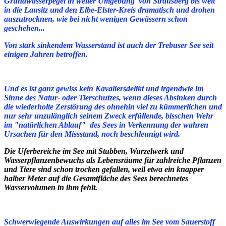
Grundwasserpegel in weiter Umgebung von Strausberg bis weit
in die Lausitz und den Elbe-Elster-Kreis dramatisch und drohen
auszutrocknen, wie bei nicht wenigen Gewässern schon
geschehen...
Von stark sinkendem Wasserstand ist auch der Trebuser See seit
einigen Jahren betroffen.
Und es ist ganz gewiss kein Kavaliersdelikt und irgendwie im
Sinne des Natur- oder Tierschutzes, wenn dieses Absinken durch
die wiederholte Zerstörung des ohnehin viel zu kümmerlichen und
nur sehr unzulänglich seinem Zweck erfüllende, bisschen Wehr
im "natürlichen Ablauf" des Sees in Verkennung der wahren
Ursachen für den Missstand, noch beschleunigt wird.
Die Uferbereiche im See mit Stubben, Wurzelwerk und
Wasserpflanzenbewuchs als Lebensräume für zahlreiche Pflanzen
und Tiere sind schon trocken gefallen, weil etwa ein knapper
halber Meter auf die Gesamtfläche des Sees berechnetes
Wasservolumen in ihm fehlt.
Schwerwiegende Auswirkungen auf alles im See vom Sauerstoff