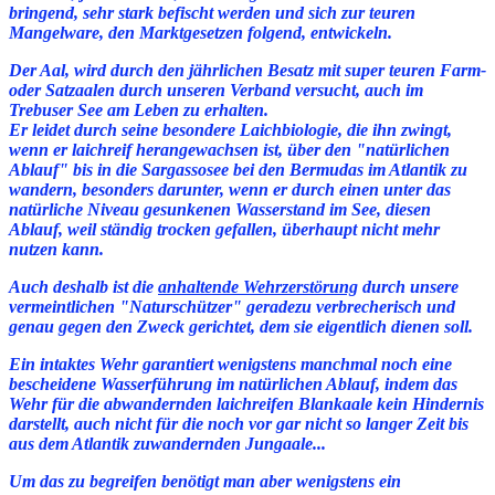
bringend, sehr stark befischt werden und sich zur teuren
Mangelware, den Marktgesetzen folgend, entwickeln.
Der Aal,
wird
durch den jährlichen Besatz mit super teuren Farm-
oder Satzaalen durch unseren Verband versucht, auch im
Trebuser See am Leben zu erhalten.
Er leidet durch seine besondere Laichbiologie, die ihn zwingt,
wenn er laichreif herangewachsen ist, über den "natürlichen
Ablauf" bis in die Sargassosee bei den Bermudas im Atlantik zu
wandern, besonders darunter, wenn er durch einen unter das
natürliche Niveau gesunkenen Wasserstand im See, diesen
Ablauf, weil ständig trocken gefallen, überhaupt nicht mehr
nutzen kann.
Auch deshalb ist die
anhaltende Wehrzerstörung
durch unsere
vermeintlichen "Naturschützer" geradezu verbrecherisch und
genau gegen den Zweck gerichtet, dem sie eigentlich dienen soll.
Ein intaktes Wehr garantiert wenigstens manchmal noch eine
bescheidene Wasserführung im natürlichen Ablauf, indem das
Wehr für die abwandernden laichreifen Blankaale kein Hindernis
darstellt, auch nicht für die noch vor gar nicht so langer Zeit bis
aus dem Atlantik zuwandernden Jungaale...
Um das zu begreifen benötigt man aber wenigstens ein