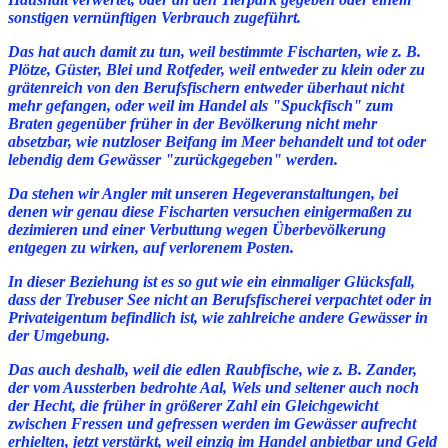
sonstigen vernünftigen Verbrauch zugeführt.
Das hat auch damit zu tun, weil bestimmte Fischarten, wie z. B.
Plötze, Güster, Blei und Rotfeder, weil entweder zu klein oder zu
grätenreich von den Berufsfischern entweder überhaut nicht
mehr gefangen, oder weil im Handel als "Spuckfisch" zum
Braten gegenüber früher in der Bevölkerung nicht mehr
absetzbar, wie nutzloser Beifang im Meer behandelt und tot oder
lebendig dem Gewässer "zurückgegeben" werden.
Da stehen wir Angler mit unseren Hegeveranstaltungen, bei
denen wir genau diese Fischarten versuchen einigermaßen zu
dezimieren und einer Verbuttung wegen Überbevölkerung
entgegen zu wirken, auf verlorenem Posten.
In
dieser Beziehung ist es so gut wie ein einmaliger Glücksfall,
dass der Trebuser See nicht an Berufsfischerei verpachtet oder in
Privateigentum befindlich ist, wie zahlreiche andere Gewässer in
der Umgebung.
Das auch deshalb, weil die edlen Raubfische, wie z. B. Zander,
der vom Ausste
rben bedrohte Aal, Wels und seltener auch noch
der Hecht, die früher in größerer Zahl ein Gleichgewicht
zwischen Fressen und gefressen werden im Gewässer aufrecht
erhielten, jetzt verstärkt, weil einzig im Handel anbietbar und Geld