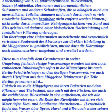
Abscheidung von z. B. pharmazeutischen Rückständen,
Salzen (Antibiotika, Hormonen und hormonähnlichen
Substanzen und anderen Schadstoffen, die so alltäglich auch aus
menschlichen Toiletten stammen und auch durch noch so viele
zusätzliche Klärstufen
bezahlbar
nicht entfernt werden können.)
nicht mehr durch meterdicke Reinigungsschichten von
Sand
und
Kies geleitet und dadurch einer biologischen Nachreinigung und
zusätzlichen Filterung unterzogen.
Um überhaupt eine einigermaßen ausreichende und vermeintlich
vertretbare Sauberkeit des Abwassers zur direkten Einleitung in
die Müggelspree zu gewährleisten, musste dazu die Kläranlage
noch millionenschwer umgebaut und erweitert werden...
Diese nun ebenfalls dem Grundwasser in weiter
Umgebung fehlende riesige Wassermenge wandert mit den noch
enthaltenen Inhaltsstoffen sofort in die Müggelspree bis nach
Berlin-Friedrichshagen zu dem dortigen Wasserwerk,
wo auch
durch Uferfiltrat aus dem Müggelsee Trinkwasser für Teile
Berlins gewonnen wird...
Faktisch muss die Müggelspree mit ihren Bakterien und dem
Pflanzen- und Tierbestand, also auch mit den Fischen, die auch
die verbliebenen Rückstände in sich aufnehmen
, die wir alle
möglicherweise essen, die Rolle der Rieselfelder mit ihren viele
Meter tiefen Kies- und Sandbetten übernehmen... (
Letztendlich
findet das Wasser über Spree, Havel und Elbe auch weiter seinen